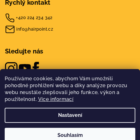
Rychlý kontakt
+420 224 234 342
info@hairpoint.cz
Sledujte nás
Používáme cookies, abychom Vám umožnili
pohodlné prohlížení webu a díky analýze provozu
webu neustále zlepšovali jeho funkce, výkon a
použitelnost.
Více informací
Nastavení
Copyright 2026
Hairpoint
. Všechna práva vyhrazena.
Nakódovalo
Remedio Digital
|
Souhlasím