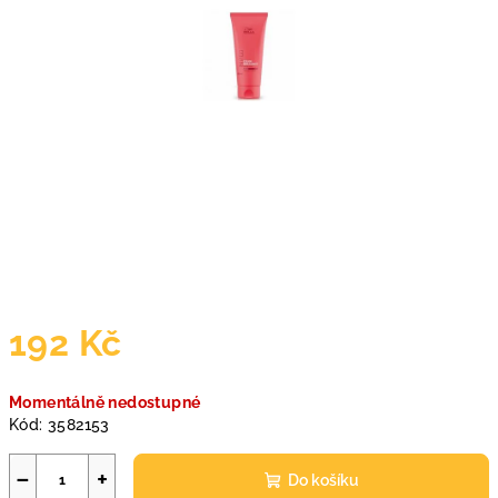
192 Kč
Měrná
Momentálně nedostupné
cena:
Kód:
3582153
−
+
Do košíku