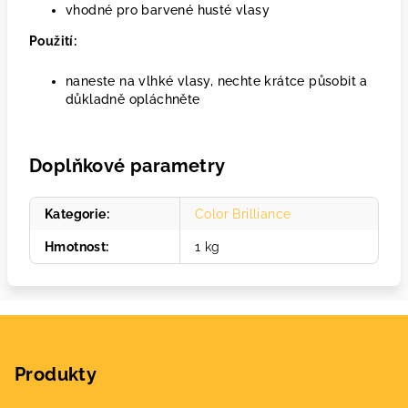
vhodné pro barvené husté vlasy
Použití:
naneste na vlhké vlasy, nechte krátce působit a
důkladně opláchněte
Doplňkové parametry
Kategorie
:
Color Brilliance
Hmotnost
:
1 kg
Z
á
Produkty
p
a