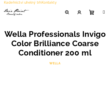
Přejít
Kadeřnictví uhelný trh
Kontakty
na
obsah
Nákupn
Hledat
Přihlášení
Wella Professionals Invigo
košík
Color Brilliance Coarse
Conditioner 200 ml
WELLA