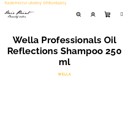
Přejít
Kadeřnictví uhelný trh
Kontakty
na
obsah
Nákupn
Hledat
Přihlášení
Wella Professionals Oil
košík
Reflections Shampoo 250
ml
WELLA