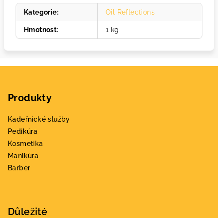
Kategorie
:
Oil Reflections
Hmotnost
:
1 kg
Z
á
Produkty
p
a
Kadeřnické služby
t
Pedikúra
í
Kosmetika
Manikúra
Barber
Důležité