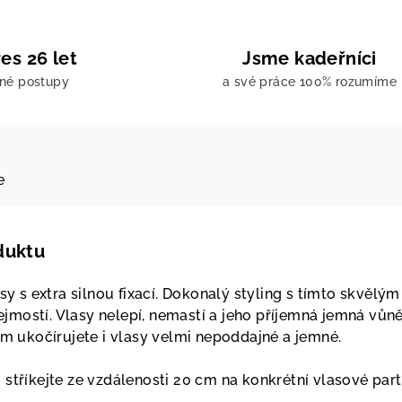
es 26 let
Jsme kadeřníci
ené postupy
a své práce 100% rozumíme
e
duktu
asy s extra silnou fixací. Dokonalý styling s tímto skvělým
mostí. Vlasy nelepí, nemastí a jeho příjemná jemná vůn
ím ukočírujete i vlasy velmi nepoddajné a jemné.
stříkejte ze vzdálenosti 20 cm na konkrétní vlasové part