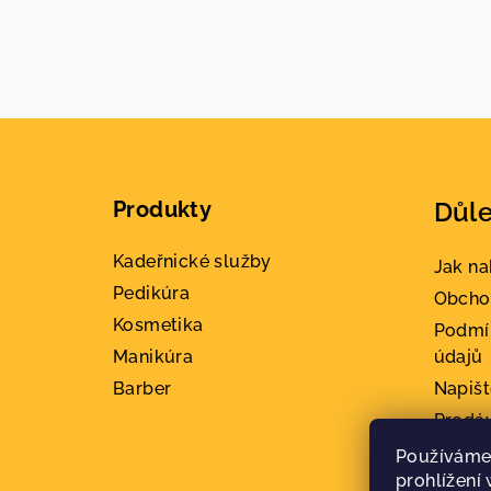
Z
á
Produkty
Důle
p
a
Kadeřnické služby
Jak n
Pedikúra
t
Obcho
Kosmetika
Podmí
í
Manikúra
údajů
Barber
Napiš
Prodá
Konta
Používáme
prohlížení