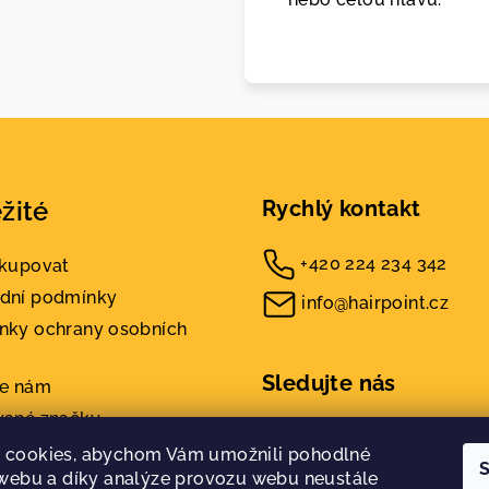
žité
Rychlý kontakt
+420 224 234 342
akupovat
dní podmínky
info@hairpoint.cz
nky ochrany osobních
Sledujte nás
te nám
vané značky
kty
 cookies, abychom Vám umožnili pohodlné
S
 webu a díky analýze provozu webu neustále