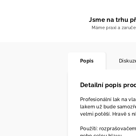
Jsme na trhu př
Máme praxi a zaruč
Popis
Diskuz
Detailní popis pro
Profesionální lak na vl
lakem už bude samozřej
velmi potěší. Hravě s n
Použití: rozprašovačem 
nebo celou hlavu.