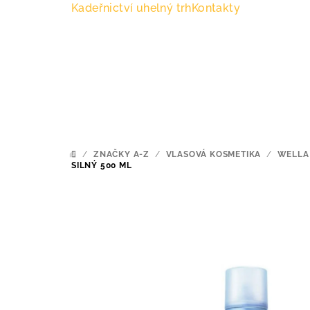
Přejít
Kadeřnictví uhelný trh
Kontakty
na
obsah
/
ZNAČKY A-Z
/
VLASOVÁ KOSMETIKA
/
WELLA
DOMŮ
SILNÝ 500 ML