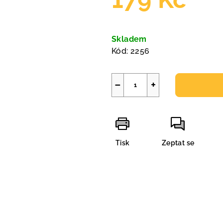
Měrná
cena:
Skladem
Kód:
2256
−
+
Tisk
Zeptat se