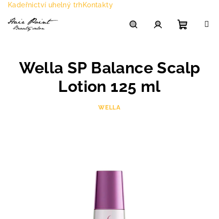
Přejít
Kadeřnictví uhelný trh
Kontakty
na
obsah
Nákupn
Hledat
Přihlášení
Wella SP Balance Scalp
košík
Lotion 125 ml
WELLA