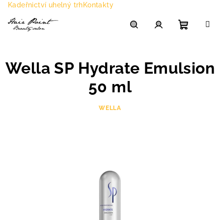
Přejít
Kadeřnictví uhelný trh
Kontakty
na
obsah
Nákupn
Hledat
Přihlášení
Wella SP Hydrate Emulsion
košík
50 ml
WELLA