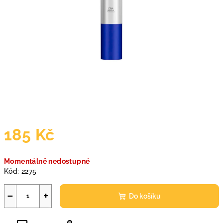
185 Kč
Měrná
Momentálně nedostupné
cena:
Kód:
2275
−
+
Do košíku