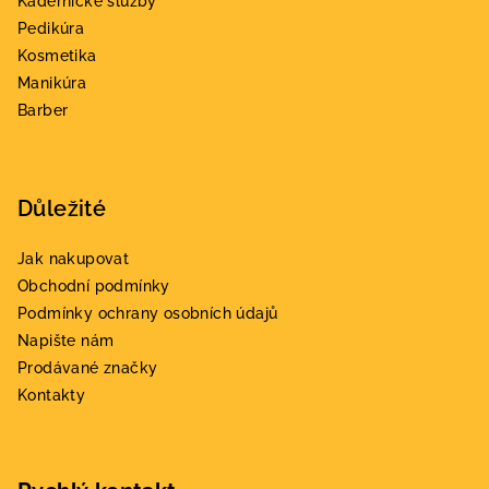
Kadeřnické služby
t
Pedikúra
í
Kosmetika
Manikúra
Barber
Důležité
Jak nakupovat
Obchodní podmínky
Podmínky ochrany osobních údajů
Napište nám
Prodávané značky
Kontakty