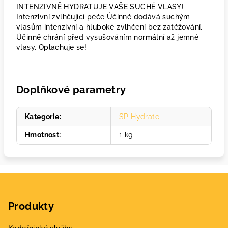
INTENZIVNĚ HYDRATUJE VAŠE SUCHÉ VLASY!
Intenzivní zvlhčující péče Účinně dodává suchým
vlasům intenzivní a hluboké zvlhčení bez zatěžování.
Účinně chrání před vysušováním normální až jemné
vlasy. Oplachuje se!
Doplňkové parametry
Kategorie
:
SP Hydrate
Hmotnost
:
1 kg
Z
á
Produkty
p
a