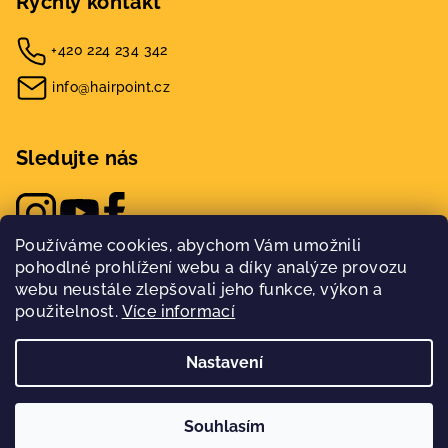
Rychlý kontakt
+420 224 234 342
info@hairpoint.cz
Sledujte nás
Používáme cookies, abychom Vám umožnili
pohodlné prohlížení webu a díky analýze provozu
webu neustále zlepšovali jeho funkce, výkon a
použitelnost.
Více informací
Nastavení
Copyright 2026
Hairpoint
. Všechna práva vyhrazena.
Nakódovalo
Remedio Digital
|
Souhlasím