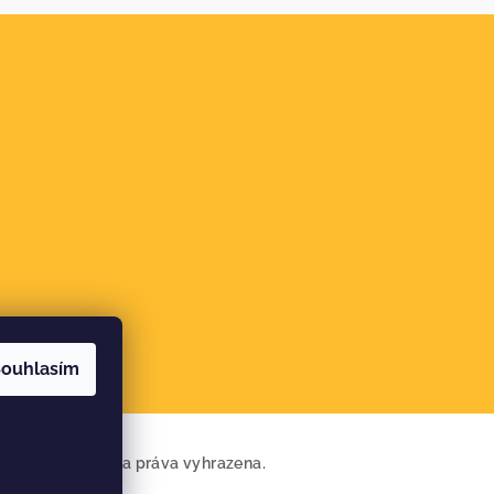
ouhlasím
airpoint
. Všechna práva vyhrazena.