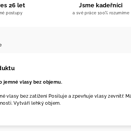
es 26 let
Jsme kadeřníci
ené postupy
a své práce 100% rozumíme
e
duktu
o jemné vlasy bez objemu.
né vlasy bez zatížení Posiluje a zpevňuje vlasy zevnitř. M
tnosti. Vytváří lehký objem.