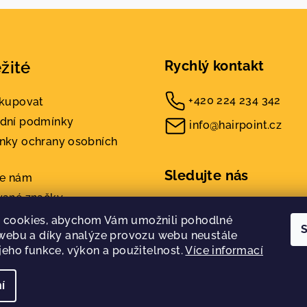
žité
Rychlý kontakt
+420 224 234 342
akupovat
dní podmínky
info@hairpoint.cz
nky ochrany osobních
Sledujte nás
te nám
vané značky
kty
 cookies, abychom Vám umožnili pohodlné
S
 webu a díky analýze provozu webu neustále
 jeho funkce, výkon a použitelnost.
Více informací
í
Copyright 2026
H