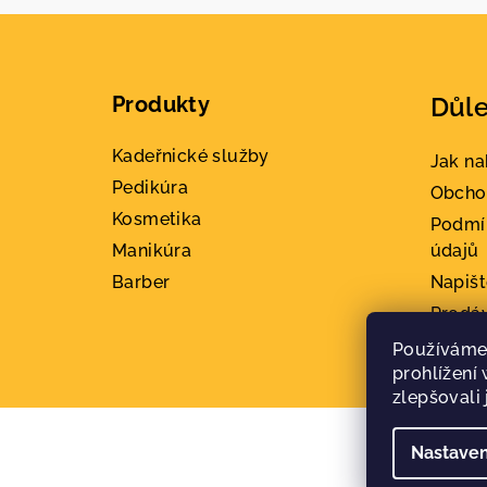
Z
á
Produkty
Důle
p
a
Kadeřnické služby
Jak n
Pedikúra
t
Obcho
Kosmetika
Podmí
í
Manikúra
údajů
Barber
Napiš
Prodá
Konta
Používáme
prohlížení
zlepšovali
Nastaven