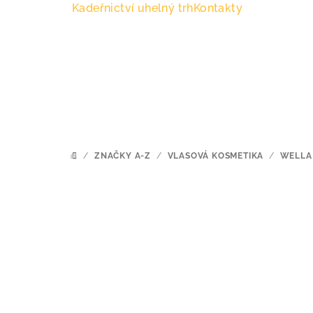
Přejít
Kadeřnictví uhelný trh
Kontakty
na
obsah
/
ZNAČKY A-Z
/
VLASOVÁ KOSMETIKA
/
WELLA
DOMŮ