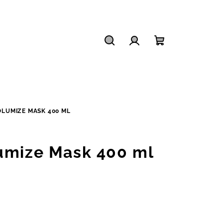
Hledat
Přihlášení
Nákupní
košík
OLUMIZE MASK 400 ML
umize Mask 400 ml