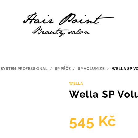
 SYSTEM PROFESSIONAL
/
SP PÉČE
/
SP VOLUMIZE
/
WELLA SP V
WELLA
Wella SP Vol
545 Kč
Měrná