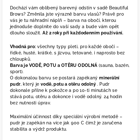
Dochází vám oblíbený barevný odstín v sadě Beautiful
Brows? Změnila jste výrazně barvu vlasů? Právě pro
vás je tu náhradní náplň – barva na obočí, kterou
jednoduše doplníte do vaší sady a bude vám opět
dlouho sloužit.
Až 2 roky při každodenním používání.
Vhodná pro:
všechny typy pleti, pro každé obočí –
řídké, husté, krátké, s jizvou, tetované, i naprosto bez
chloupků.
Barva je VODĚ, POTU a OTĚRU ODOLNÁ
(sauna, bazén,
sport).
O dokonalou barvu se postará zapékaný
minerální
pudr
, který je
vodě, potu a otěru odolný
. Pudr
dokonale přilne k pokožce a po 10-ti minutách se
stává potu, otěru a dokonce i vodě odolný. 24 hodin
bez nutnosti úprav.
Maximální účinnost díky speciální výrobní metodě –
pudr je zapékán na více jak 900 C čímž je zaručena
stabilita a výdrž produktu.