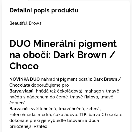
Detailní popis produktu
Beautiful Brows
DUO Minerální pigment
na obočí: Dark Brown /
Choco
NOVINKA DUO
náhradní pigment odstín:
Dark Brown /
Chocolate
doporučujeme pro:
Barva vlasů
: hnědá (až čokoládová), mahagon, tmavě
hnědá s nádechem do černé, tmavě fialová, tmavě
červená.
Barva očí
: světlehnědá, tmavěhnědá, zelená,
zelenohnědá, modrá, čokoládová.
TIP
: barva Chocolate
dokonale překryje vybledlé tetování a dodá
přirozenější vzhled