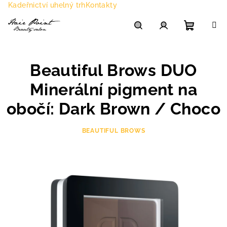
Přejít
Kadeřnictví uhelný trh
Kontakty
na
obsah
Nákupn
Hledat
Přihlášení
Beautiful Brows DUO
košík
Minerální pigment na
obočí: Dark Brown / Choco
BEAUTIFUL BROWS