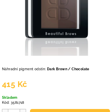
Náhradní pigment odstín:
Dark Brown / Chocolate
415 Kč
Měrná
Skladem
cena:
Kód:
3581718