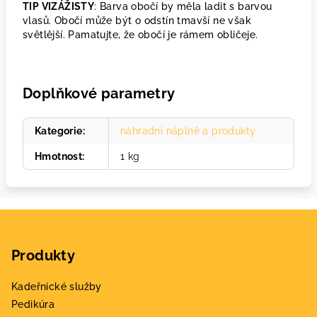
TIP VIZÁŽISTY
: Barva obočí by měla ladit s barvou
vlasů. Obočí může být o odstín tmavší ne však
světlější. Pamatujte, že obočí je rámem obličeje.
Doplňkové parametry
Kategorie
:
náhradní náplně a produkty
Hmotnost
:
1 kg
Z
á
Produkty
p
a
Kadeřnické služby
t
Pedikúra