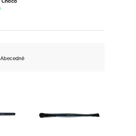
 Choco
m
Abecedně