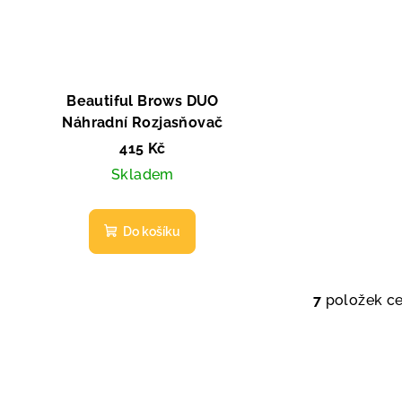
Beautiful Brows DUO
Náhradní Rozjasňovač
415 Kč
Skladem
Do košíku
7
položek c
O
v
l
á