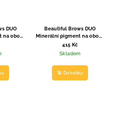
ows DUO
Beautiful Brows DUO
t na obočí:
Minerální pigment na obočí:
dium
Slate / Black
415 Kč
m
Skladem
ku
Do košíku