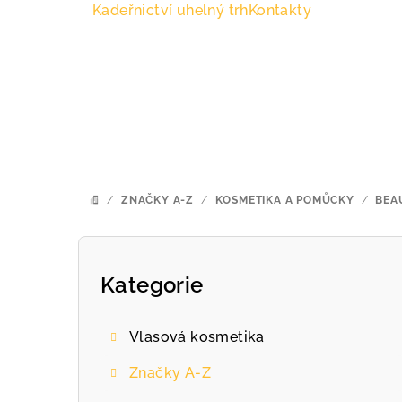
Přejít
Kadeřnictví uhelný trh
Kontakty
na
obsah
/
ZNAČKY A-Z
/
KOSMETIKA A POMŮCKY
/
BEA
DOMŮ
P
o
Kategorie
Přeskočit
kategorie
s
Vlasová kosmetika
t
Značky A-Z
r