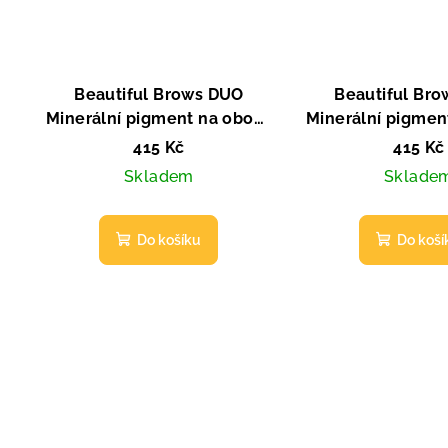
Beautiful Brows DUO
Beautiful Br
Minerální pigment na obočí:
Minerální pigmen
Dark Brown / Choco
Ligh / Me
415 Kč
415 Kč
Skladem
Sklade
Do košíku
Do koší