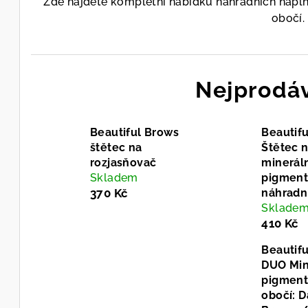
Zde najdete kompletní nabídku náhradních nápln
obočí.
Nejprodáv
Beautiful Brows
Beautif
štětec na
Štětec 
rozjasňovač
minerál
Skladem
pigment
370 Kč
náhradn
Sklade
410 Kč
Beautif
DUO Min
pigment
obočí: D