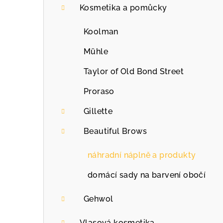
a
Kosmetika a pomůcky
n
Koolman
n
Mühle
í
Taylor of Old Bond Street
p
Proraso
a
Gillette
n
Beautiful Brows
e
náhradní náplně a produkty
l
domácí sady na barvení obočí
Gehwol
Vlasová kosmetika