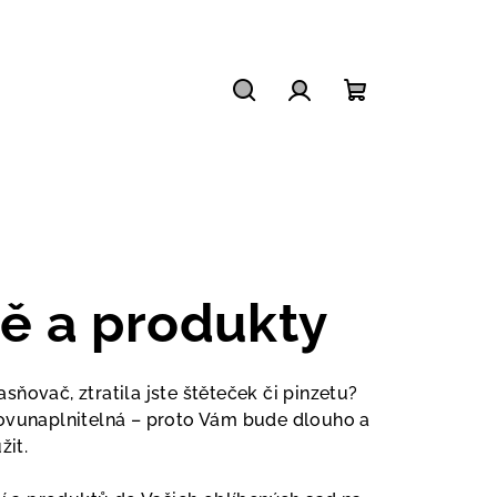
Hledat
Přihlášení
Nákupní
košík
ě a produkty
ňovač, ztratila jste štěteček či pinzetu?
novunaplnitelná
– proto Vám bude dlouho a
žit.