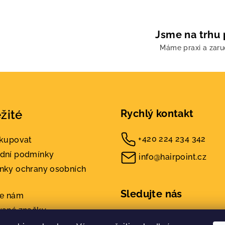
d
a
c
Jsme na trhu 
í
Máme praxi a zar
p
r
v
k
žité
Rychlý kontakt
y
v
+420 224 234 342
akupovat
ý
dní podmínky
info@hairpoint.cz
p
nky ochrany osobních
i
s
Sledujte nás
te nám
u
vané značky
kty