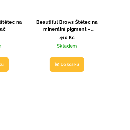
 štětec na
Beautiful Brows Štětec na
vač
minerální pigment –
náhradní
410 Kč
m
Skladem
ku
Do košíku