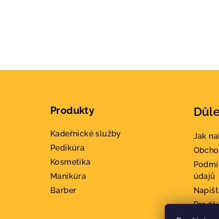
Z
á
Produkty
Důle
p
a
Kadeřnické služby
Jak n
Pedikúra
t
Obcho
Kosmetika
Podmí
í
Manikúra
údajů
Barber
Napiš
Prodá
Konta