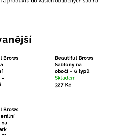
í a produktů do Vašich oblíbených sad na
anější
ul Brows
Beautiful Brows
na
Šablony na
ní
obočí – 6 typů
 –
Skladem
í
327 Kč
m
ul Brows
erální
 na
ark