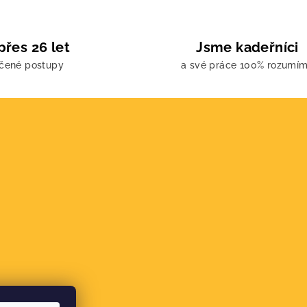
přes 26 let
Jsme kadeřníci
učené postupy
a své práce 100% rozumí