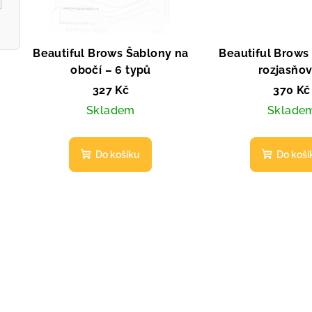
p
o
r
d
Beautiful Brows Šablony na
Beautiful Brows
o
u
obočí – 6 typů
rozjasňo
d
k
327 Kč
370 Kč
u
Skladem
Sklade
t
k
ů
Do košíku
Do koší
t
ů