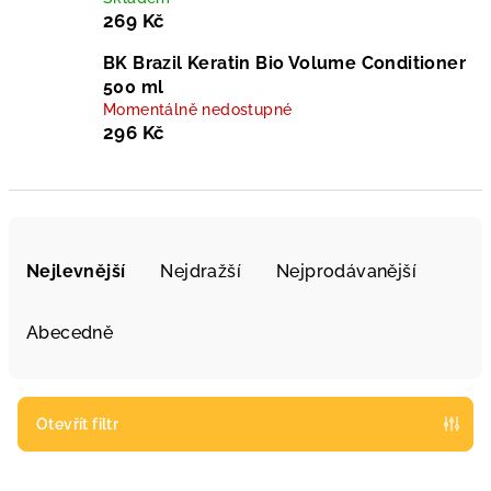
269 Kč
BK Brazil Keratin Bio Volume Conditioner
500 ml
Momentálně nedostupné
296 Kč
Ř
a
Nejlevnější
Nejdražší
Nejprodávanější
z
e
Abecedně
n
í
p
Otevřít filtr
r
V
o