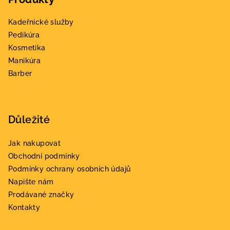
p
ý
a
p
Kadeřnické služby
t
i
Pedikúra
s
í
Kosmetika
u
Manikúra
Barber
Důležité
Jak nakupovat
Obchodní podmínky
Podmínky ochrany osobních údajů
Napište nám
Prodávané značky
Kontakty