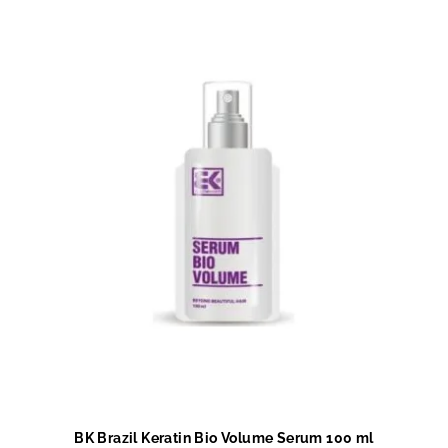
ý
d
p
u
i
k
s
t
p
ů
r
o
d
u
k
t
ů
BK Brazil Keratin Bio Volume Serum 100 ml