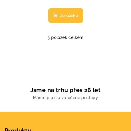
Do košíku
3
položek celkem
O
v
l
á
d
a
c
í
Jsme na trhu přes 26 let
p
Máme praxi a zaručené postupy
r
v
k
Z
y
á
v
Produkty