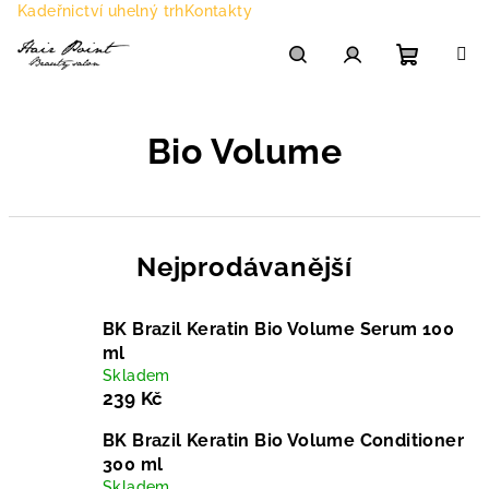
Přejít
Kadeřnictví uhelný trh
Kontakty
na
obsah
Nákupn
Hledat
Přihlášení
Bio Volume
košík
Nejprodávanější
BK Brazil Keratin Bio Volume Serum 100
ml
Skladem
239 Kč
BK Brazil Keratin Bio Volume Conditioner
300 ml
Skladem