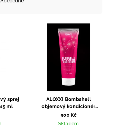
Abecedně
vý sprej
ALOXXI Bombshell
15 ml
objemový kondicionér
236ml
900 Kč
m
Skladem