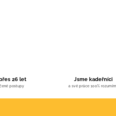
přes 26 let
Jsme kadeřníci
učené postupy
a své práce 100% rozumí