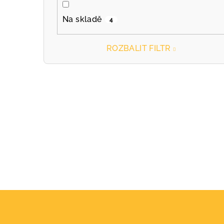
Na skladě
4
ROZBALIT FILTR
Z
á