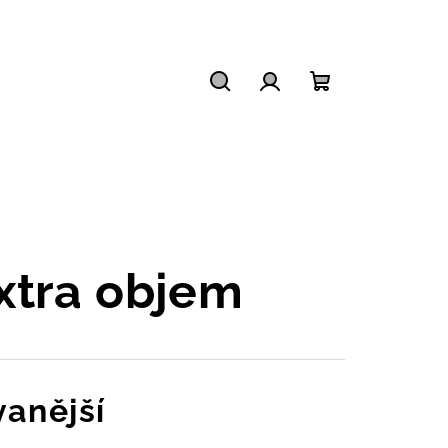
Hledat
Přihlášení
Nákupní
košík
xtra objem
anější