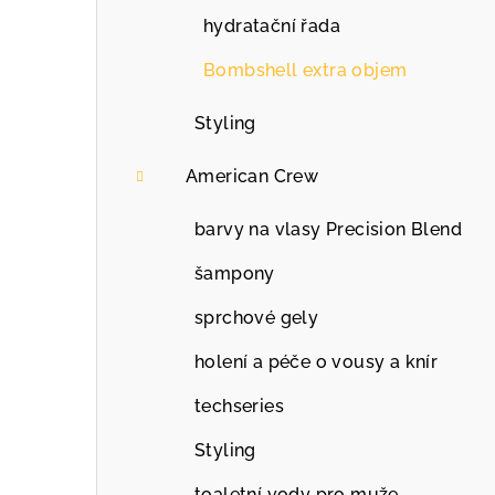
hydratační řada
Bombshell extra objem
Styling
American Crew
barvy na vlasy Precision Blend
šampony
sprchové gely
holení a péče o vousy a knír
techseries
Styling
toaletní vody pro muže