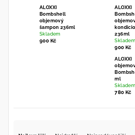
ALOXXI
ALOXXI
Bombshell
Bombsh
objemový
objemo
šampon 236ml
kondici
Skladem
236ml
900 Kč
Sklade
900 Kč
ALOXXI
objemov
Bombshe
ml
Sklade
780 Kč
Ř