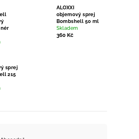
ALOXXI
ell
objemový sprej
vý
Bombshell 50 ml
onér
Skladem
360 Kč
m
ý sprej
ll 215
m