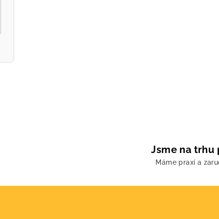
y
v
ý
p
i
s
u
Jsme na trhu 
Máme praxi a zar