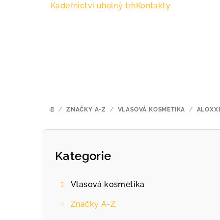
Přejít
Kadeřnictví uhelný trh
Kontakty
na
obsah
/
ZNAČKY A-Z
/
VLASOVÁ KOSMETIKA
/
ALOXX
DOMŮ
P
o
Kategorie
Přeskočit
kategorie
s
Vlasová kosmetika
t
Značky A-Z
r