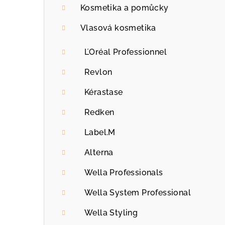
a
Kosmetika a pomůcky
n
Vlasová kosmetika
n
ĽOréal Professionnel
í
Revlon
p
Kérastase
a
Redken
n
Label.M
e
Alterna
l
Wella Professionals
Wella System Professional
Wella Styling