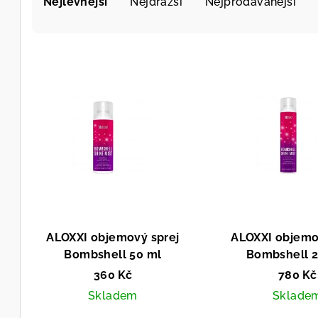
Nejlevnější
Nejdražší
Nejprodávanější
a
z
V
e
ý
n
p
í
i
p
s
r
p
o
r
d
ALOXXI objemový sprej
ALOXXI objemo
o
u
Bombshell 50 ml
Bombshell 2
d
k
360 Kč
780 Kč
u
Skladem
Sklade
t