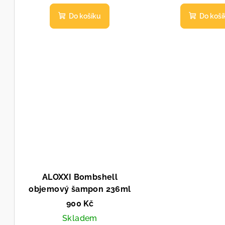
k
ů
Do košíku
Do koší
t
ů
ALOXXI Bombshell
objemový šampon 236ml
900 Kč
Skladem