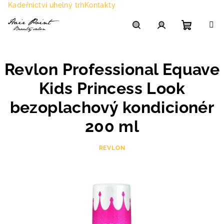
Přejít
Kadeřnictví uhelný trh
Kontakty
na
obsah
Nákupn
Hledat
Přihlášení
Revlon Professional Equave
košík
Kids Princess Look
bezoplachový kondicionér
200 ml
REVLON