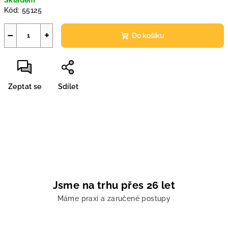
Skladem
cena:
Kód:
55125
−
+
Do košíku
Zeptat se
Sdílet
Jsme na trhu přes 26 let
Máme praxi a zaručené postupy