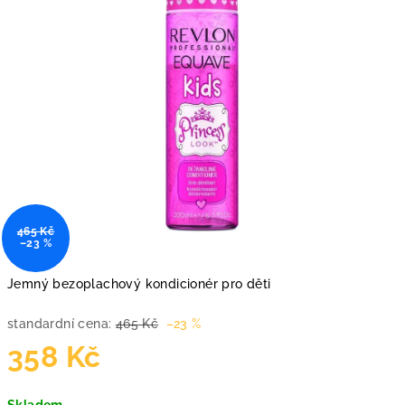
465 Kč
–23 %
Jemný bezoplachový kondicionér pro děti
standardní cena:
465 Kč
–23 %
358 Kč
Měrná