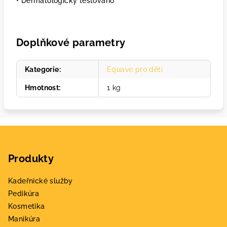
• Dermatologicky testováno
Doplňkové parametry
Kategorie
:
Equave pro děti
Hmotnost
:
1 kg
Z
á
Produkty
p
a
Kadeřnické služby
t
Pedikúra
í
Kosmetika
Manikúra