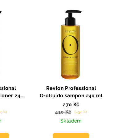
ssional
Revlon Professional
cionér 240
Orofluido šampon 240 ml
270 Kč
410 Kč
4 %)
(–34 %)
m
Skladem