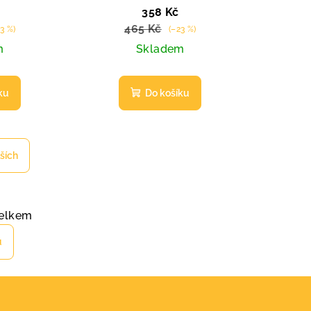
ml
pro jemné a křehké vlasy
358 Kč
200 ml
465 Kč
3 %)
(–23 %)
m
Skladem
ku
Do košíku
lších
elkem
u