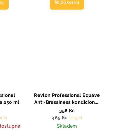
ku
Do košíku
ssional
Revlon Professional Equave
a 250 ml
Anti-Brassiness kondicionér
pro blond vlasy 200 ml
358 Kč
465 Kč
50 %)
(–23 %)
dostupné
Skladem