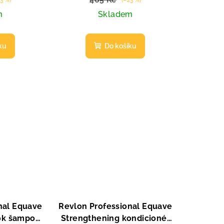
m
Skladem
ku
Do košíku
nal Equave
Revlon Professional Equave
ook šampon
Strengthening kondicionér