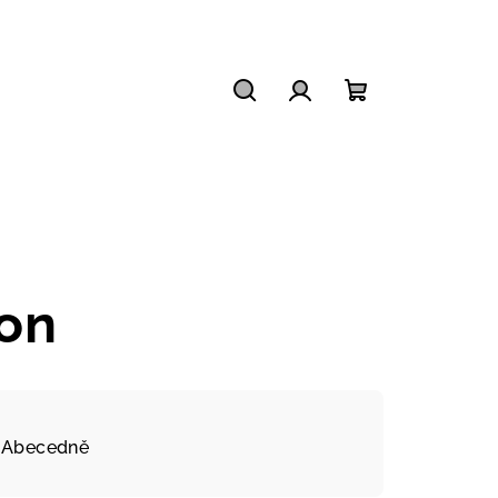
Hledat
Přihlášení
Nákupní
košík
on
Abecedně