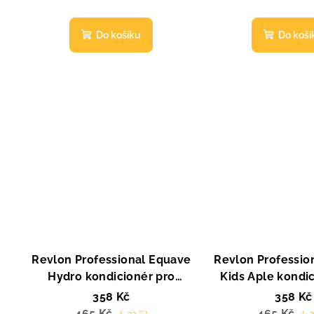
Do košíku
Do koší
Revlon Professional Equave
Revlon Professio
Hydro kondicionér pro
Kids Aple kondi
normální a suché vlasy 200
200 ml
358 Kč
358 Kč
ml
465 Kč
465 Kč
(–23 %)
(–2