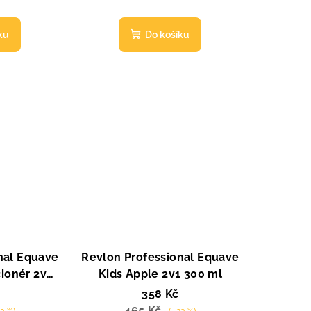
ku
Do košíku
nal Equave
Revlon Professional Equave
cionér 2v1
Kids Apple 2v1 300 ml
358 Kč
465 Kč
3 %)
(–23 %)