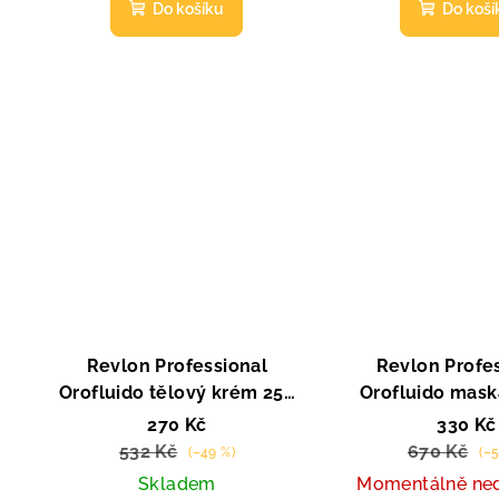
t
Do košíku
Do koší
ů
Revlon Professional
Revlon Profe
Orofluido tělový krém 250
Orofluido mask
ml
270 Kč
330 Kč
532 Kč
670 Kč
(–49 %)
(–
Skladem
Momentálně ne