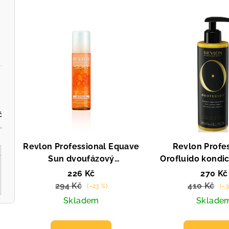
z
V
e
ý
n
p
í
i
p
s
r
p
o
č
r
d
Revlon Professional Equave
Revlon Profe
o
u
Sun dvoufázový
Orofluido kondi
d
kondicionér 100 ml
ml
k
226 Kč
270 Kč
294 Kč
410 Kč
(–23 %)
(–3
u
t
Skladem
Sklade
k
ů