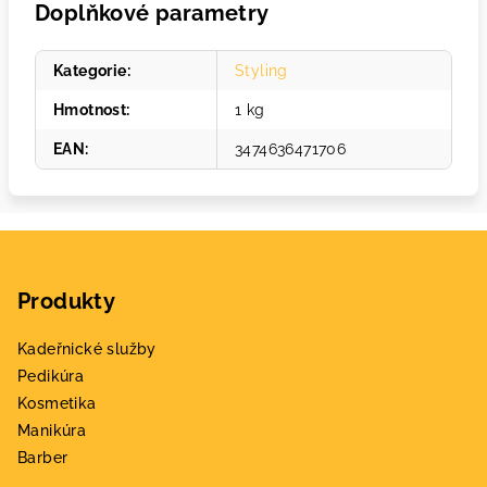
Doplňkové parametry
Kategorie
:
Styling
Hmotnost
:
1 kg
EAN
:
3474636471706
Z
á
Produkty
p
a
Kadeřnické služby
t
Pedikúra
í
Kosmetika
Manikúra
Barber