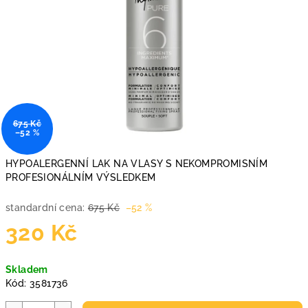
675 Kč
–52 %
HYPOALERGENNÍ LAK NA VLASY S NEKOMPROMISNÍM
PROFESIONÁLNÍM VÝSLEDKEM
standardní cena:
675 Kč
–52 %
320 Kč
Měrná
Skladem
cena:
Kód:
3581736