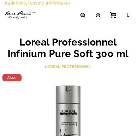
Přejít
Kadeřnictví uhelný trh
Kontakty
na
obsah
Nákupn
Hledat
Přihlášení
Loreal Professionnel
košík
Infinium Pure Soft 300 ml
LOREAL PROFESSIONEL
Akce