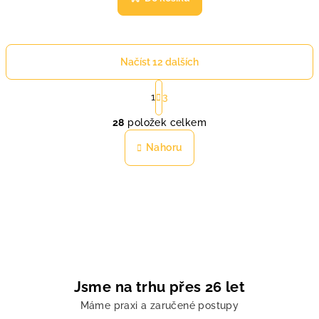
Načíst 12 dalších
S
t
1
3
O
r
28
položek celkem
á
v
n
l
Nahoru
k
á
o
d
v
a
á
n
c
í
í
p
r
v
Jsme na trhu přes 26 let
k
Máme praxi a zaručené postupy
y