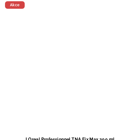
Akce
LOreal Professionnel TNA Fix Max 200 ml