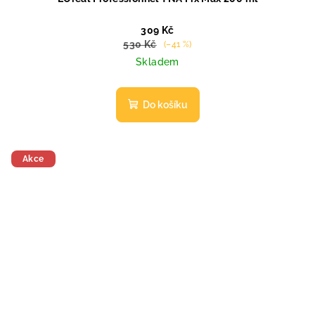
309 Kč
530 Kč
(–41 %)
Skladem
Do košíku
Akce