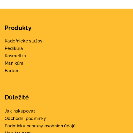
v
ý
Z
p
á
i
Produkty
p
s
a
u
Kadeřnické služby
t
Pedikúra
í
Kosmetika
Manikúra
Barber
Důležité
Jak nakupovat
Obchodní podmínky
Podmínky ochrany osobních údajů