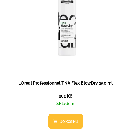
r
o
d
u
k
t
ů
LOreal Professionnel TNA Flex BlowDry 150 ml
282 Kč
Skladem
Do košíku