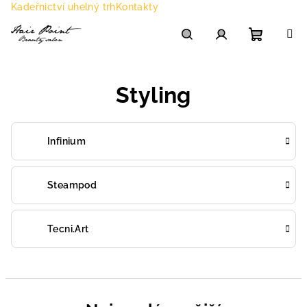
Přejít
Kadeřnictví uhelný trh
Kontakty
na
obsah
Nákupn
Hledat
Přihlášení
Styling
košík
Infinium
Steampod
Tecni.Art