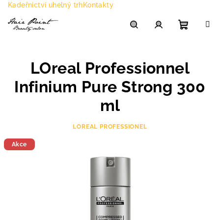
Přejít
Kadeřnictví uhelný trh
Kontakty
na
obsah
Nákupn
Hledat
Přihlášení
LOreal Professionnel
košík
Infinium Pure Strong 300
ml
LOREAL PROFESSIONEL
Akce