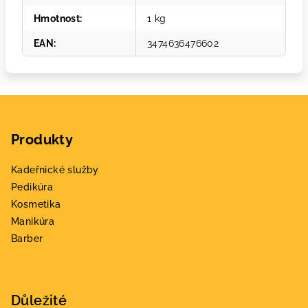
Hmotnost
:
1 kg
EAN
:
3474636476602
Z
á
Produkty
p
a
Kadeřnické služby
t
Pedikúra
í
Kosmetika
Manikúra
Barber
Důležité