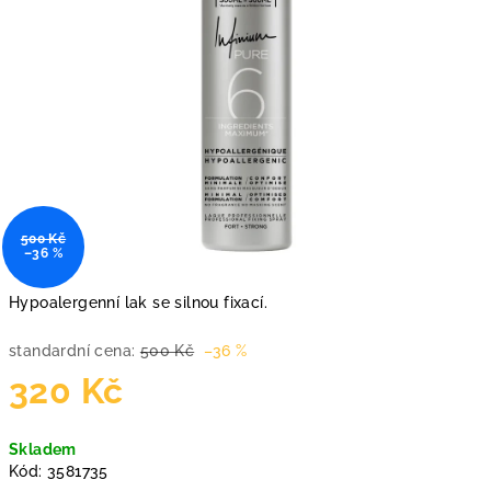
500 Kč
–36 %
Hypoalergenní lak se silnou fixací.
standardní cena:
500 Kč
–36 %
320 Kč
Měrná
Skladem
cena:
Kód:
3581735