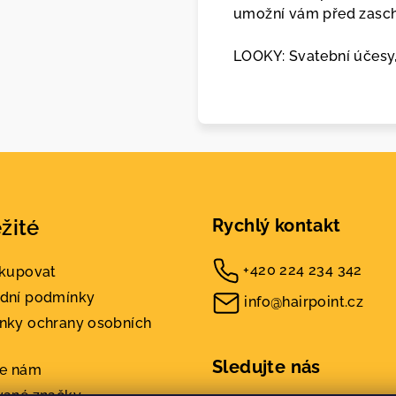
umožní vám před zasch
LOOKY: Svatební účesy,
žité
Rychlý kontakt
+420 224 234 342
akupovat
dní podmínky
info@hairpoint.cz
nky ochrany osobních
Sledujte nás
te nám
vané značky