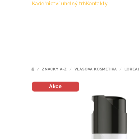
Přejít
Kadeřnictví uhelný trh
Kontakty
na
obsah
/
ZNAČKY A-Z
/
VLASOVÁ KOSMETIKA
/
ĽORÉA
DOMŮ
Akce