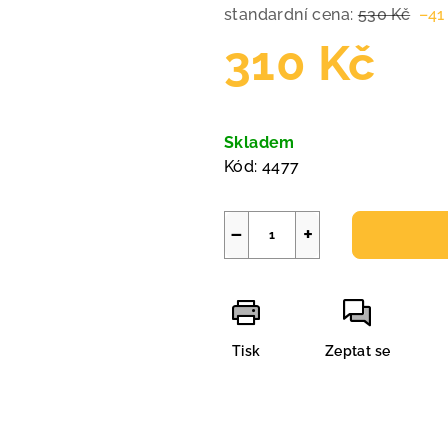
standardní cena:
530 Kč
–41
310 Kč
Měrná
cena:
Skladem
Kód:
4477
−
+
Tisk
Zeptat se