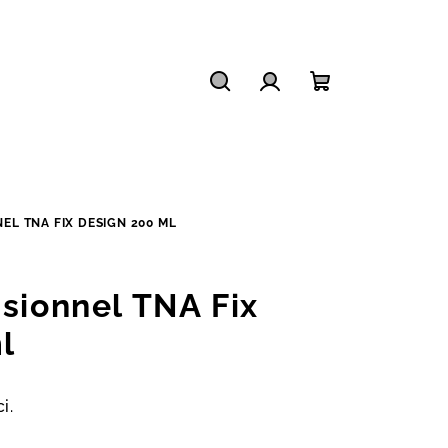
Hledat
Přihlášení
Nákupní
košík
EL TNA FIX DESIGN 200 ML
ssionnel TNA Fix
l
i.