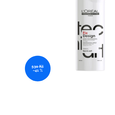
530 Kč
–41 %