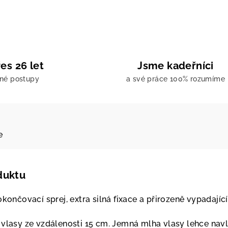
es 26 let
Jsme kadeřníci
ené postupy
a své práce 100% rozumíme
e
duktu
končovací sprej, extra silná fixace a přirozeně vypadající
 vlasy ze vzdálenosti 15 cm. Jemná mlha vlasy lehce navl