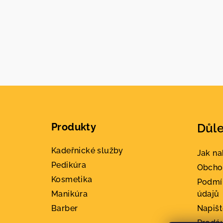
Z
á
Produkty
Důle
p
a
Kadeřnické služby
Jak n
Pedikúra
t
Obcho
Kosmetika
Podmí
í
Manikúra
údajů
Barber
Napiš
Prodá