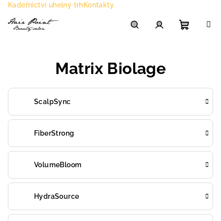
Přejít
Kadeřnictví uhelný trh
Kontakty
na
obsah
Nákupn
Hledat
Přihlášení
Matrix Biolage
košík
ScalpSync
FiberStrong
VolumeBloom
HydraSource