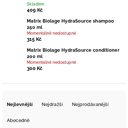
Skladem
409 Kč
Matrix Biolage HydraSource shampoo
250 ml
Momentálně nedostupné
315 Kč
Matrix Biolage HydraSource conditioner
200 ml
Momentálně nedostupné
300 Kč
Ř
a
Nejlevnější
Nejdražší
Nejprodávanější
z
e
Abecedně