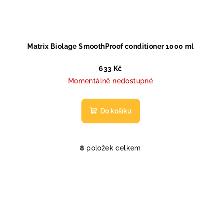
Matrix Biolage SmoothProof conditioner 1000 ml
633 Kč
Momentálně nedostupné
Do košíku
8
položek celkem
O
v
l
á
d
a
c