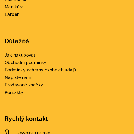
u
Manikúra
Barber
Důležité
Jak nakupovat
Obchodní podmínky
Podmínky ochrany osobních údajů
Napište nám
Prodávané značky
Kontakty
Rychlý kontakt
+420 224 234 342