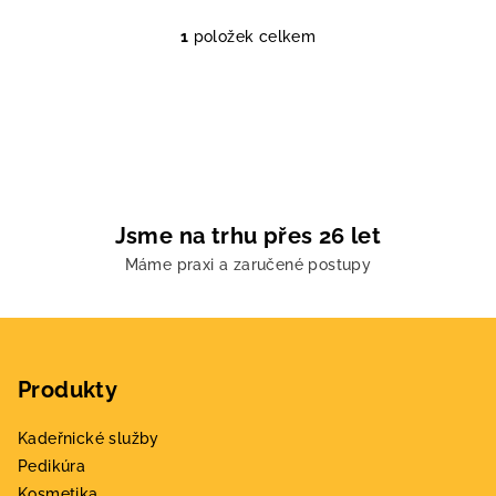
1
položek celkem
O
v
l
á
d
a
c
í
Jsme na trhu přes 26 let
p
Máme praxi a zaručené postupy
r
v
k
Z
y
á
v
Produkty
p
ý
a
p
Kadeřnické služby
t
i
Pedikúra
s
í
Kosmetika