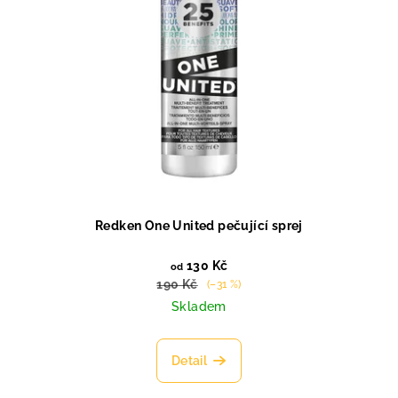
o
d
u
k
t
ů
Redken One United pečující sprej
130 Kč
od
190 Kč
(–31 %)
Skladem
Detail