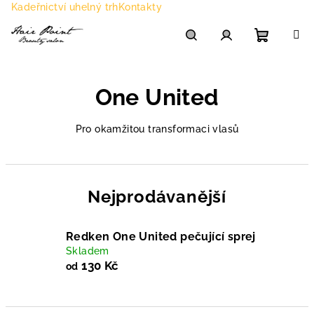
Přejít
Kadeřnictví uhelný trh
Kontakty
na
obsah
Nákupn
Hledat
Přihlášení
One United
košík
Pro okamžitou transformaci vlasů
Nejprodávanější
Redken One United pečující sprej
Skladem
130 Kč
od