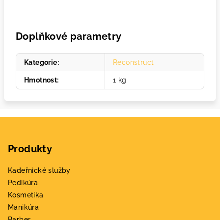
Doplňkové parametry
Kategorie
:
Reconstruct
Hmotnost
:
1 kg
Z
á
Produkty
p
a
Kadeřnické služby
t
Pedikúra
í
Kosmetika
Manikúra
Barber