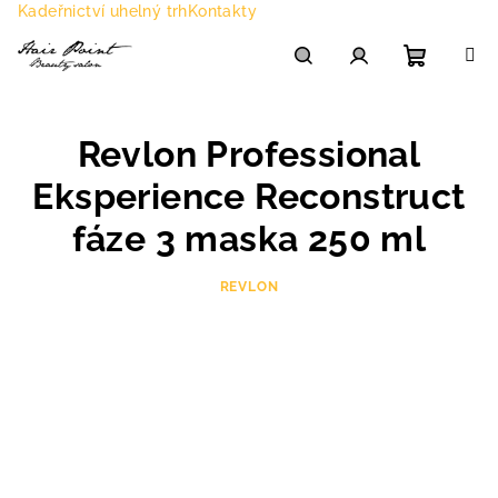
Přejít
Kadeřnictví uhelný trh
Kontakty
na
obsah
Nákupn
Hledat
Přihlášení
Revlon Professional
košík
Eksperience Reconstruct
fáze 3 maska 250 ml
REVLON