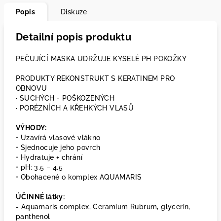
Popis
Diskuze
Detailní popis produktu
PEČUJÍCÍ MASKA UDRŽUJE KYSELÉ PH POKOŽKY
PRODUKTY REKONSTRUKT S KERATINEM PRO
OBNOVU
· SUCHÝCH - POŠKOZENÝCH
· PORÉZNÍCH A KŘEHKÝCH VLASŮ
VÝHODY:
• Uzavírá vlasové vlákno
• Sjednocuje jeho povrch
• Hydratuje + chrání
• pH: 3.5 – 4.5
• Obohacené o komplex AQUAMARIS
ÚČINNÉ látky:
- Aquamaris complex, Ceramium Rubrum, glycerin,
panthenol