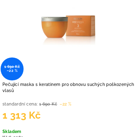
1 690 Kč
–22 %
Pečující maska s keratinem pro obnovu suchých poškozených
vlasů
standardní cena:
1 690 Kč
–22 %
1 313 Kč
Měrná
Skladem
cena: