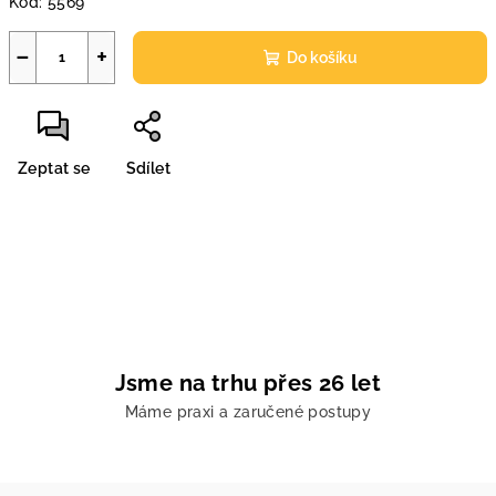
Kód:
5569
−
+
Do košíku
Zeptat se
Sdílet
Jsme na trhu přes 26 let
Máme praxi a zaručené postupy