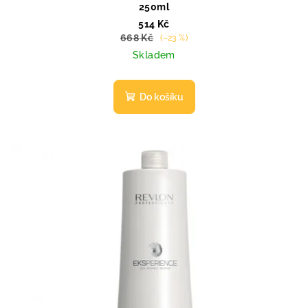
250ml
514 Kč
668 Kč
(–23 %)
Skladem
Do košíku