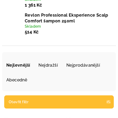
1 361 Kč
Revlon Professional Eksperience Scalp
Comfort šampon 250ml
Skladem
514 Kč
Ř
a
Nejlevnější
Nejdražší
Nejprodávanější
z
e
Abecedně
n
í
p
Otevřít filtr
r
V
o