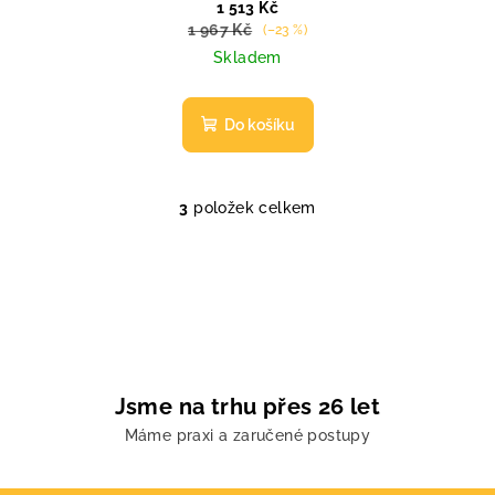
1 513 Kč
1 967 Kč
(–23 %)
Skladem
Do košíku
3
položek celkem
O
v
l
á
d
a
c
í
Jsme na trhu přes 26 let
p
Máme praxi a zaručené postupy
r
v