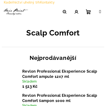
Přejít
Kadeřnictví uhelný trh
Kontakty
na
obsah
Nákupn
Hledat
Přihlášení
Scalp Comfort
košík
Nejprodávanější
Revlon Professional Eksperience Scalp
Comfort ampule 12x7 ml
Skladem
1 513 Kč
Revlon Professional Eksperience Scalp
Comfort šampon 1000 ml
Skladem