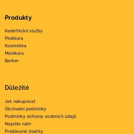
k
Z
y
á
v
Produkty
p
ý
a
p
Kadeřnické služby
t
i
Pedikúra
s
í
Kosmetika
u
Manikúra
Barber
Důležité
Jak nakupovat
Obchodní podmínky
Podmínky ochrany osobních údajů
Napište nám
Prodávané značky