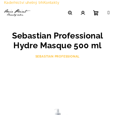
Přejít
Kadeřnictví uhelný trh
Kontakty
na
obsah
Nákupn
Hledat
Přihlášení
Sebastian Professional
košík
Hydre Masque 500 ml
SEBASTIAN PROFESSIONAL