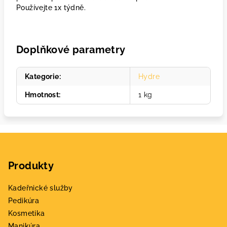
Používejte 1x týdně.
Doplňkové parametry
Kategorie
:
Hydre
Hmotnost
:
1 kg
Z
á
Produkty
p
a
Kadeřnické služby
t
Pedikúra
í
Kosmetika
Manikúra