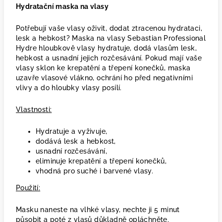
Hydratační maska na vlasy
Potřebují vaše vlasy oživit, dodat ztracenou hydrataci,
lesk a hebkost? Maska na vlasy Sebastian Professional
Hydre hloubkově vlasy hydratuje, dodá vlasům lesk,
hebkost a usnadní jejich rozčesávání. Pokud mají vaše
vlasy sklon ke krepatění a třepení konečků, maska
uzavře vlasové vlákno, ochrání ho před negativními
vlivy a do hloubky vlasy posílí.
Vlastnosti:
Hydratuje a vyživuje,
dodává lesk a hebkost,
usnadní rozčesávání,
eliminuje krepatění a třepení konečků,
vhodná pro suché i barvené vlasy.
Použití:
Masku naneste na vlhké vlasy, nechte ji 5 minut
působit a poté z vlasů důkladně opláchněte.