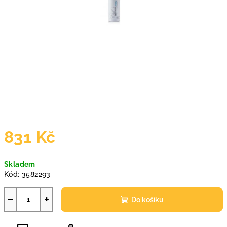
831 Kč
Měrná
Skladem
cena:
Kód:
3582293
−
+
Do košíku