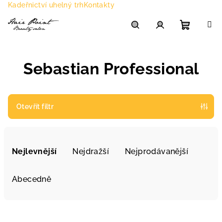
Přejít
Kadeřnictví uhelný trh
Kontakty
na
obsah
Nákupn
Hledat
Přihlášení
Sebastian Professional
košík
Otevřít filtr
Ř
a
Nejlevnější
Nejdražší
Nejprodávanější
z
e
Abecedně
n
í
V
p