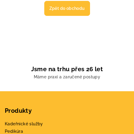
Zpět do obchodu
Jsme na trhu přes 26 let
Máme praxi a zaručené postupy
Z
á
Produkty
p
a
Kadeřnické služby
t
Pedikúra