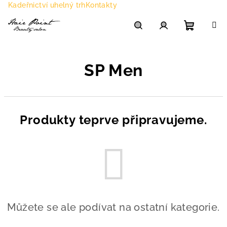
Přejít
Kadeřnictví uhelný trh
Kontakty
na
obsah
Nákupn
Hledat
Přihlášení
SP Men
košík
Produkty teprve připravujeme.
Můžete se ale podívat na ostatní kategorie.