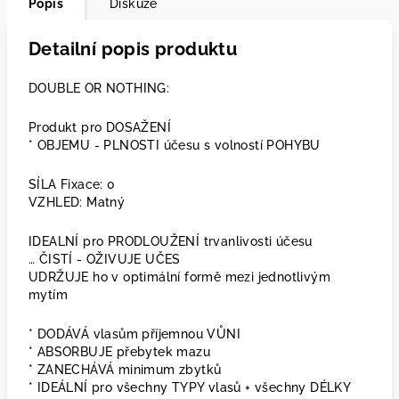
Popis
Diskuze
Detailní popis produktu
DOUBLE OR NOTHING:
Produkt pro DOSAŽENÍ
* OBJEMU - PLNOSTI účesu s volností POHYBU
SÍLA Fixace: 0
VZHLED: Matný
IDEALNÍ pro PRODLOUŽENÍ trvanlivosti účesu
… ČISTÍ - OŽIVUJE UČES
UDRŽUJE ho v optimální formě mezi jednotlivým
mytím
* DODÁVÁ vlasům příjemnou VŮNI
* ABSORBUJE přebytek mazu
* ZANECHÁVÁ minimum zbytků
* IDEÁLNÍ pro všechny TYPY vlasů + všechny DÉLKY