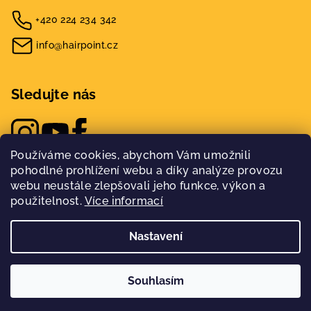
+420 224 234 342
info@hairpoint.cz
Sledujte nás
Používáme cookies, abychom Vám umožnili
pohodlné prohlížení webu a díky analýze provozu
webu neustále zlepšovali jeho funkce, výkon a
použitelnost.
Více informací
Nastavení
Copyright 2026
Hairpoint
. Všechna práva vyhrazena.
Nakódovalo
Remedio Digital
|
Souhlasím
Vytvořil Shoptet