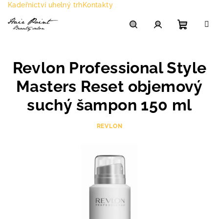
Přejít
Kadeřnictví uhelný trh
Kontakty
na
obsah
Nákupn
Hledat
Přihlášení
Revlon Professional Style
košík
Masters Reset objemový
suchý šampon 150 ml
REVLON