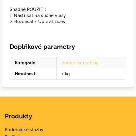
Snadné POUŽITI:
1. Nastříkat na suché vlasy
2. Rozčesat + Upravit účes
Doplňkové parametry
Kategorie
:
double or nothing
Hmotnost
:
1 kg
Z
á
Produkty
p
a
Kadeřnické služby
t