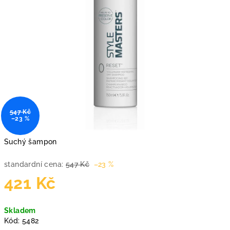
547 Kč
–23 %
Suchý šampon
standardní cena:
547 Kč
–23 %
421 Kč
Měrná
Skladem
cena:
Kód:
5482