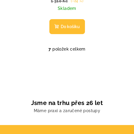
1 310 Kč
(–24 %)
Skladem
Do košíku
7
položek celkem
O
v
l
á
d
a
c
í
Jsme na trhu přes 26 let
p
Máme praxi a zaručené postupy
r
v
k
Z