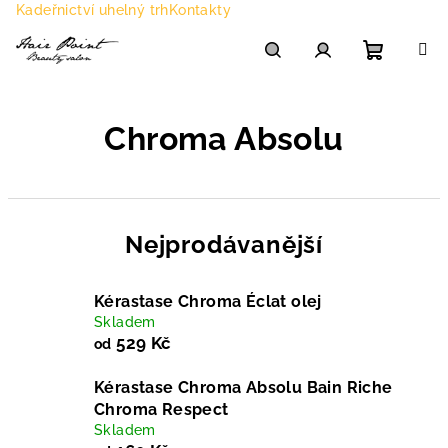
Přejít
Kadeřnictví uhelný trh
Kontakty
na
obsah
Nákupn
Hledat
Přihlášení
Chroma Absolu
košík
Nejprodávanější
Kérastase Chroma Éclat olej
Skladem
529 Kč
od
Kérastase Chroma Absolu Bain Riche
Chroma Respect
Skladem