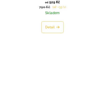
529 Kč
od
790 Kč
(až –33 %)
Skladem
Detail