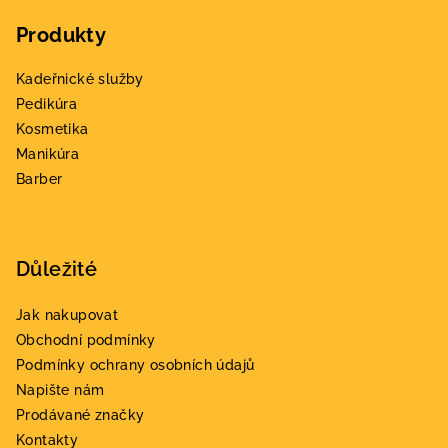
y
á
v
Produkty
p
ý
a
p
Kadeřnické služby
t
i
Pedikúra
s
í
Kosmetika
u
Manikúra
Barber
Důležité
Jak nakupovat
Obchodní podmínky
Podmínky ochrany osobních údajů
Napište nám
Prodávané značky
Kontakty