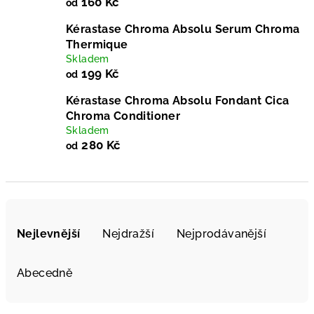
160 Kč
od
Kérastase Chroma Absolu Serum Chroma
Thermique
Skladem
199 Kč
od
Kérastase Chroma Absolu Fondant Cica
Chroma Conditioner
Skladem
280 Kč
od
Ř
a
Nejlevnější
Nejdražší
Nejprodávanější
z
e
Abecedně
n
í