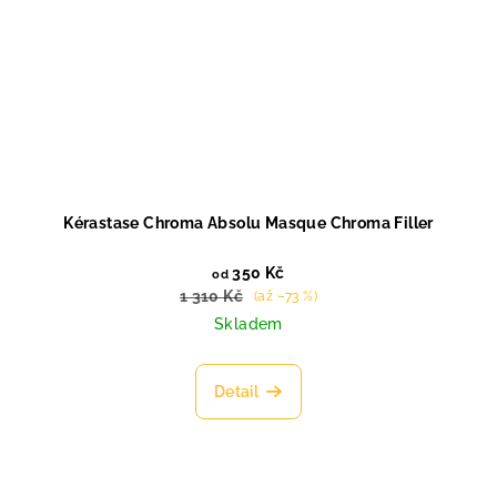
Kérastase Chroma Absolu Masque Chroma Filler
350 Kč
od
1 310 Kč
(až –73 %)
Skladem
Detail