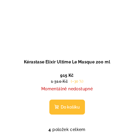
Kérastase Elixir Ultime Le Masque 200 ml
915 Kč
1 310 Kč
(–30 %)
Momentálně nedostupné
Do košíku
4
položek celkem
O