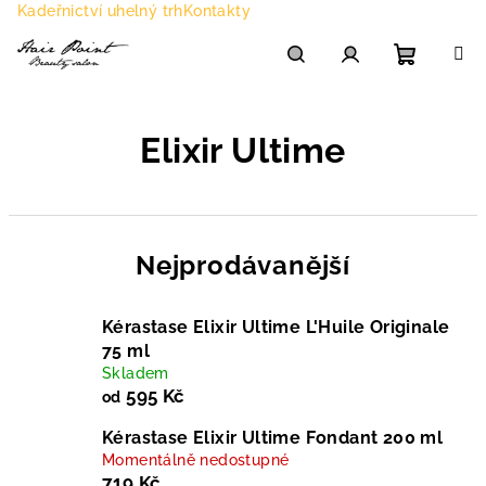
Přejít
Kadeřnictví uhelný trh
Kontakty
na
obsah
Nákupn
Hledat
Přihlášení
Elixir Ultime
košík
Nejprodávanější
Kérastase Elixir Ultime L'Huile Originale
75 ml
Skladem
595 Kč
od
Kérastase Elixir Ultime Fondant 200 ml
Momentálně nedostupné
719 Kč