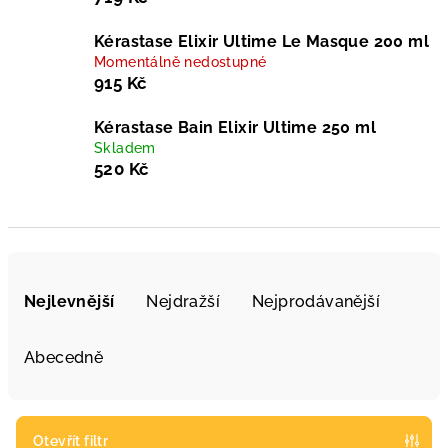
Kérastase Elixir Ultime Le Masque 200 ml
Momentálně nedostupné
915 Kč
Kérastase Bain Elixir Ultime 250 ml
Skladem
520 Kč
Ř
a
Nejlevnější
Nejdražší
Nejprodávanější
z
e
Abecedně
n
í
p
Otevřít filtr