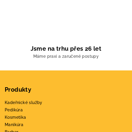
v
l
á
d
a
c
í
Jsme na trhu přes 26 let
p
Máme praxi a zaručené postupy
r
v
k
Z
y
á
v
Produkty
p
ý
a
p
Kadeřnické služby
t
i
Pedikúra
s
í
Kosmetika
u
Manikúra