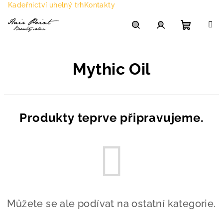
Přejít
Kadeřnictví uhelný trh
Kontakty
na
obsah
Nákupn
Hledat
Přihlášení
Mythic Oil
košík
Produkty teprve připravujeme.
Můžete se ale podívat na ostatní kategorie.