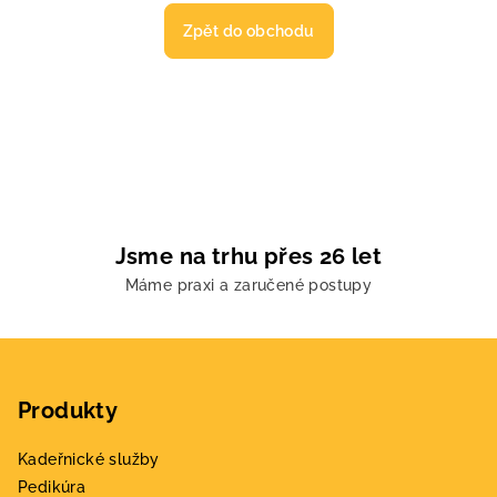
Zpět do obchodu
Jsme na trhu přes 26 let
Máme praxi a zaručené postupy
Z
á
Produkty
p
a
Kadeřnické služby
t
Pedikúra